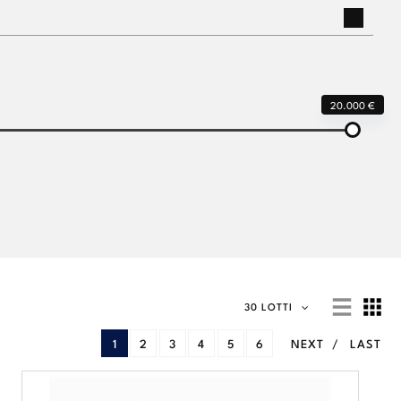
20.000 €
30 LOTTI
1
2
3
4
5
6
NEXT
LAST