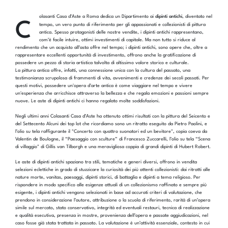
C
olasanti Casa d’Aste a Roma dedica un Dipartimento ai
dipinti antichi
, diventato nel
tempo, un vero punto di riferimento per gli appassionati e collezionisti di pittura
antica. Spesso protagonisti delle nostre vendite, i dipinti antichi rappresentano,
com’è facile intuire, ottimi investimenti di capitale. Ma non tutto si riduce al
rendimento che un acquisto all’asta offre nel tempo; i dipinti antichi, sono opere che, oltre a
rappresentare eccellenti opportunità di investimento, offrono anche la gratificazione di
possedere un pezzo di storia artistica talvolta di altissimo valore storico e culturale.
La pittura antica offre, infatti, una connessione unica con la cultura del passato, una
testimonianza scrupolosa di frammenti di vita, avvenimenti e credenze dei secoli passati. Per
questi motivi, possedere un'opera d'arte antica è come viaggiare nel tempo e vivere
un'esperienza che arricchisce attraverso la bellezza e che regala emozioni e passioni sempre
nuove. Le aste di dipinti antichi ci hanno regalato molte soddisfazioni.
Negli ultimi anni Colasanti Casa d’Aste ha ottenuto ottimi risultati con la pittura del Seicento e
del Settecento Alcuni dei top lot che ricordiamo sono un ritratto eseguito da Pietro Paolini, e
l’olio su tela raffigurante il "Concerto con quattro suonatori ed un bevitore", copia coeva da
Valentin de Boulogne, il “Paesaggio con sculture” di Francesco Zuccarelli, l’olio su tela “Scena
di villaggio" di Gillis van Tilborgh e una meravigliosa coppia di grandi dipinti di Hubert Robert.
Le aste di dipinti antichi spaziano tra stili, tematiche e generi diversi, offrono in vendita
selezioni eclettiche in grado di stuzzicare la curiosità dei più attenti collezionisti: dai ritratti alle
nature morte, vanitas, paesaggi, dipinti storici, di battaglia e dipinti a tema religioso. Per
rispondere in modo specifico alle esigenze attuali di un collezionismo raffinato e sempre più
esigente, i dipinti antichi vengono selezionati in base ad accurati criteri di valutazione, che
prendono in considerazione l’autore, attribuzione o la scuola di riferimento, rarità di un’opera
simile sul mercato, stato conservativo, integrità ed eventuali restauri, tecnica di realizzazione
e qualità esecutiva, presenza in mostre, provenienza dell’opera e passate aggiudicazioni, nel
caso fosse già stata trattata in passato. La valutazione è un’attività essenziale, contesto in cui