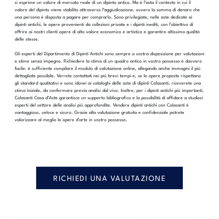
si esprime un valore di mercato reale di un dipinto antico. Ma è l’asta il contesto in cui il
valore del dipinto viene stabilito attraverso l’aggiudicazione, ovvero la somma di denaro che
una persona è disposta a pagare per comprarlo. Sono privilegiate, nelle aste dedicate ai
dipinti antichi, le opere provenienti da collezioni private e i dipinti inediti, con l'obiettivo di
offrire ai nostri clienti opere di alto valore economico e artistico e garantire altissima qualità
delle stesse.
Gli esperti del Dipartimento di Dipinti Antichi sono sempre a vostra disposizione per valutazioni
e stime senza impegno. Richiedere la stima di un quadro antico in vostro possesso è davvero
facile: è sufficiente compilare il modulo di valutazione online, allegando anche immagini il più
dettagliate possibile. Verrete contattati nei più brevi tempi e, se le opere proposte rispettano
gli standard qualitativi e sono idonei ai cataloghi delle aste di dipinti Colasanti, riceverete una
stima iniziale, da confermare previa analisi dal vivo. Inoltre, per i dipinti antichi più importanti,
Colasanti Casa d’Aste garantisce un supporto bibliografico e la possibilità di affidare a studiosi
esperti del settore delle analisi più approfondite. Vendere dipinti antichi con Colasanti è
vantaggioso, veloce e sicuro. Grazie alla valutazione gratuita e confidenziale potrete
valorizzare al meglio le opere d’arte in vostro possesso.
RICHIEDI UNA VALUTAZIONE