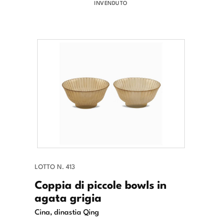
INVENDUTO
LOTTO N. 413
Coppia di piccole bowls in
agata grigia
Cina, dinastia Qing