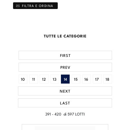
FILTRA E ORDINA
TUTTE LE CATEGORIE
FIRST
PREV
10
11
12
13
14
15
16
17
18
NEXT
LAST
391 - 420 di 597 LOTTI