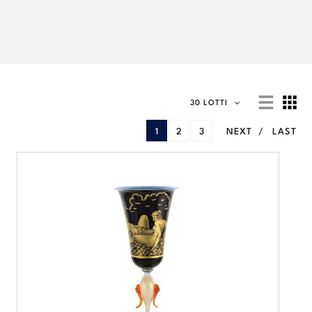
30 LOTTI
1
2
3
NEXT
LAST