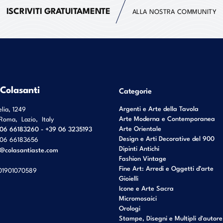
ISCRIVITI GRATUITAMENTE
ALLA NOSTRA COMMUNITY
 Colasanti
Categorie
Argenti e Arte della Tavola
elia, 1249
Arte Moderna e Contemporanea
Roma
,
Lazio
,
Italy
Arte Orientale
06 66183260 - +39 06 3235193
Design e Arti Decorative del 900
06 66183656
Dipinti Antichi
o@colasantiaste.com
Fashion Vintage
Fine Art: Arredi e Oggetti d’arte
01901070589
Gioielli
Icone e Arte Sacra
Micromosaici
Orologi
Stampe, Disegni e Multipli d'autore