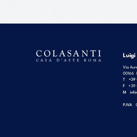
Luigi
Via Aur
00166
T
+39 
F
+39 
M
inf
P.IVA