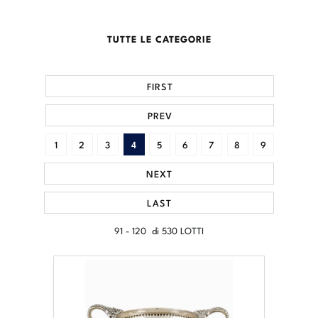
TUTTE LE CATEGORIE
FIRST
PREV
1
2
3
4
5
6
7
8
9
NEXT
LAST
91 - 120 di 530 LOTTI