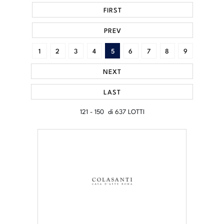
FIRST
PREV
1
2
3
4
5
6
7
8
9
NEXT
LAST
121 - 150 di 637 LOTTI