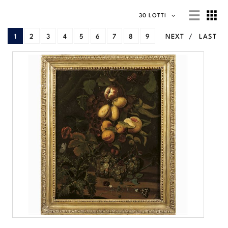
30 LOTTI
1
2
3
4
5
6
7
8
9
NEXT
LAST