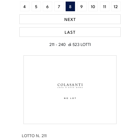
4
5
6
7
8
9
10
11
12
NEXT
LAST
211 - 240 di 523 LOTTI
LOTTO N. 211