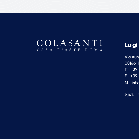
Luigi
Via Aur
00166
T
+39 
F
+39 
M
inf
P.IVA