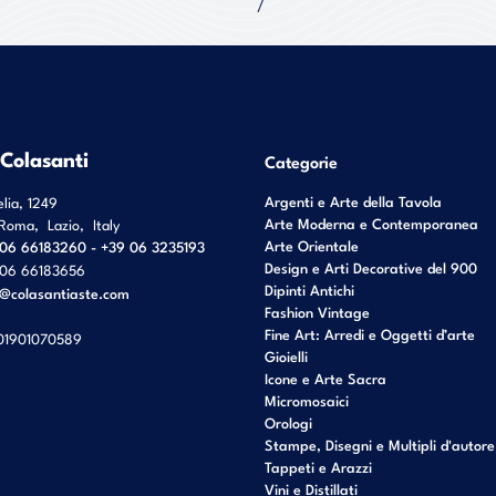
 Colasanti
Categorie
Argenti e Arte della Tavola
elia, 1249
Arte Moderna e Contemporanea
Roma
,
Lazio
,
Italy
Arte Orientale
06 66183260 - +39 06 3235193
Design e Arti Decorative del 900
06 66183656
Dipinti Antichi
o@colasantiaste.com
Fashion Vintage
Fine Art: Arredi e Oggetti d’arte
01901070589
Gioielli
Icone e Arte Sacra
Micromosaici
Orologi
Stampe, Disegni e Multipli d'autore
Tappeti e Arazzi
Vini e Distillati