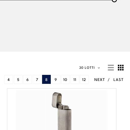
30 LOTTI
4
5
6
7
8
9
10
11
12
NEXT
LAST