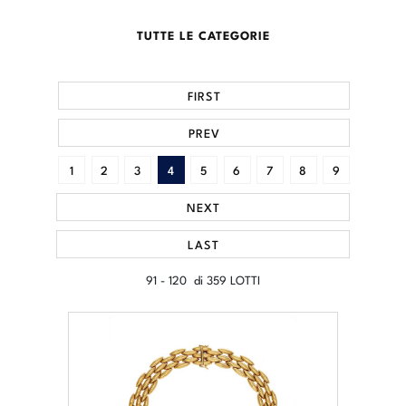
TUTTE LE CATEGORIE
FIRST
PREV
1
2
3
4
5
6
7
8
9
NEXT
LAST
91 - 120 di 359 LOTTI