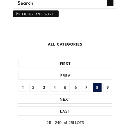
FILTER AND SORT
ALL CATEGORIES
FIRST
PREV
1
2
3
4
5
6
7
8
9
NEXT
LAST
211 - 240 of 251 LOTS