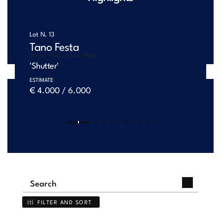
Lot N.
13
Tano Festa
(Roma, 1938 - Roma, 1988)
'Shutter'
Previous
Ne
ESTIMATE
€ 4.000 / 6.000
FILTER AND SORT