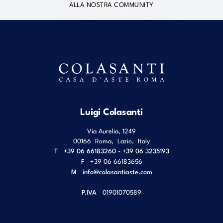
ALLA NOSTRA COMMUNITY
Luigi Colasanti
Via Aurelia, 1249
00166
Roma
,
Lazio
,
Italy
T
+39 06 66183260 - +39 06 3235193
F
+39 06 66183656
M
info@colasantiaste.com
P.IVA
01901070589