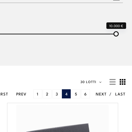
10.000 €
30 LOTTI
IRST
PREV
1
2
3
4
5
6
NEXT
LAST