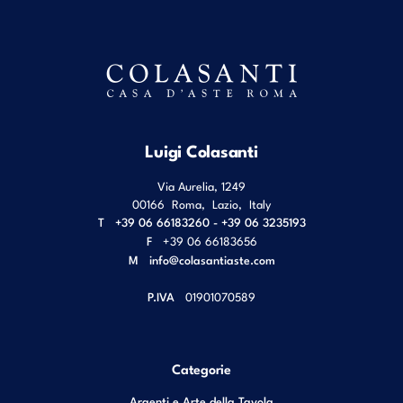
Luigi Colasanti
Via Aurelia, 1249
00166
Roma
,
Lazio
,
Italy
T
+39 06 66183260 - +39 06 3235193
F
+39 06 66183656
M
info@colasantiaste.com
P.IVA
01901070589
Categorie
Argenti e Arte della Tavola