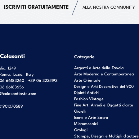
ISCRIVITI GRATUITAMENTE
ALLA NOSTRA COMMUNITY
 Colasanti
Categorie
Argenti e Arte della Tavola
elia, 1249
Arte Moderna e Contemporanea
Roma
,
Lazio
,
Italy
Arte Orientale
06 66183260 - +39 06 3235193
Design e Arti Decorative del 900
06 66183656
Dipinti Antichi
o@colasantiaste.com
Fashion Vintage
Fine Art: Arredi e Oggetti d’arte
01901070589
Gioielli
Icone e Arte Sacra
Micromosaici
Orologi
Stampe, Disegni e Multipli d'autore