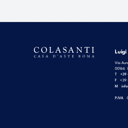
Luigi
Via Aur
00166
T
+39 
F
+39 
M
inf
P.IVA