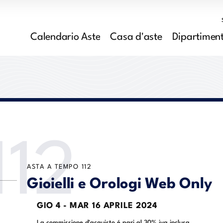
Calendario Aste
Casa d'aste
Dipartiment
112
ASTA A TEMPO
112
Gioielli e Orologi Web Only
GIO
4 -
MAR
16 APRILE 2024
La commissione d'acquisto é pari al 30% iva inclusa