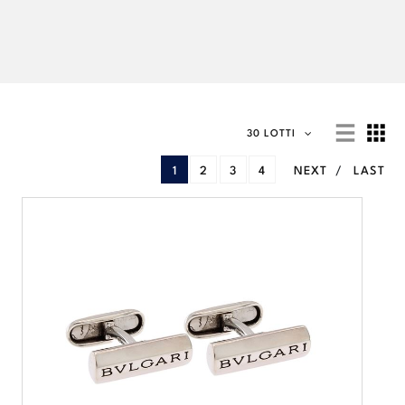
30 LOTTI
1
2
3
4
NEXT
LAST