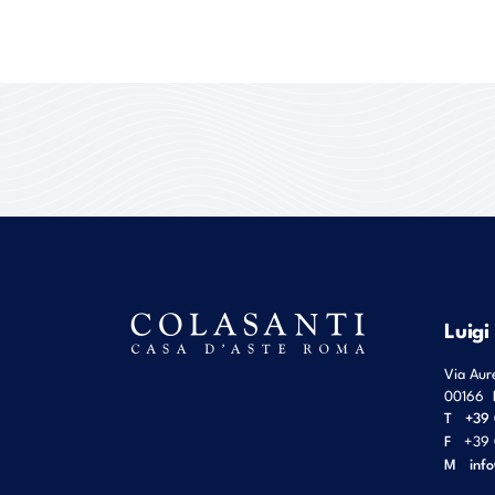
Luigi
Via Aur
00166
T
+39 
F
+39 
M
inf