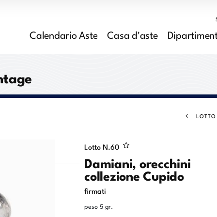
Calendario Aste
Casa d'aste
Dipartiment
intage
LOTTO
Lotto N.
60
Damiani, orecchini
collezione Cupido
firmati
peso 5 gr.