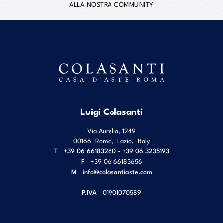
ALLA NOSTRA COMMUNITY
Luigi Colasanti
Via Aurelia, 1249
00166
Roma
,
Lazio
,
Italy
T
+39 06 66183260 - +39 06 3235193
F
+39 06 66183656
M
info@colasantiaste.com
P.IVA
01901070589