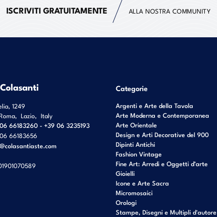
ISCRIVITI GRATUITAMENTE
ALLA NOSTRA COMMUNITY
 Colasanti
Categorie
Argenti e Arte della Tavola
elia, 1249
Arte Moderna e Contemporanea
Roma
,
Lazio
,
Italy
Arte Orientale
06 66183260 - +39 06 3235193
Design e Arti Decorative del 900
06 66183656
Dipinti Antichi
o@colasantiaste.com
Fashion Vintage
Fine Art: Arredi e Oggetti d’arte
01901070589
Gioielli
Icone e Arte Sacra
Micromosaici
Orologi
Stampe, Disegni e Multipli d'autore