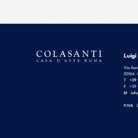
Luigi
Via Aur
00166
T
+39 
F
+39 
M
inf
P.IVA