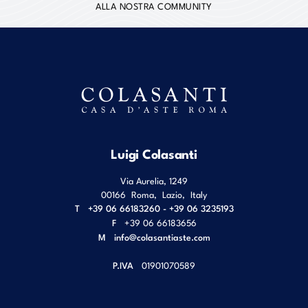
ALLA NOSTRA COMMUNITY
Luigi Colasanti
Via Aurelia, 1249
00166
Roma
,
Lazio
,
Italy
T
+39 06 66183260 - +39 06 3235193
F
+39 06 66183656
M
info@colasantiaste.com
P.IVA
01901070589