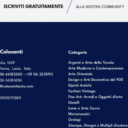
ISCRIVITI GRATUITAMENTE
ALLA NOSTRA COMMUNITY
 Colasanti
Categorie
Argenti e Arte della Tavola
elia, 1249
Arte Moderna e Contemporanea
Roma
,
Lazio
,
Italy
Arte Orientale
06 66183260 - +39 06 3235193
Design e Arti Decorative del 900
06 66183656
Dipinti Antichi
o@colasantiaste.com
Fashion Vintage
Fine Art: Arredi e Oggetti d’arte
01901070589
Gioielli
Icone e Arte Sacra
Micromosaici
Orologi
Stampe, Disegni e Multipli d'autore