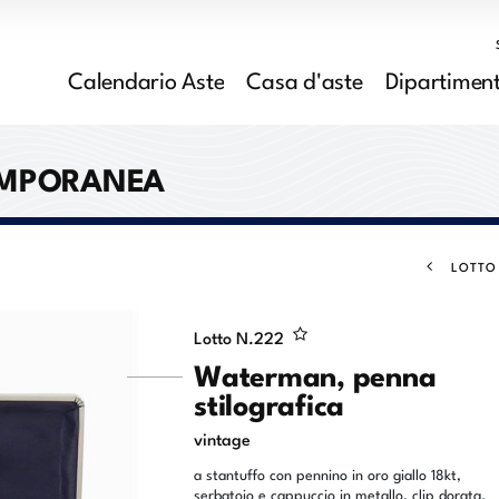
Calendario Aste
Casa d'aste
Dipartiment
EMPORANEA
LOTTO
Lotto N.
222
Waterman, penna
stilografica
vintage
a stantuffo con pennino in oro giallo 18kt,
serbatoio e cappuccio in metallo, clip dorata.