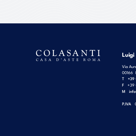
Luigi
Via Aur
00166
T
+39 
F
+39 
M
inf
P.IVA