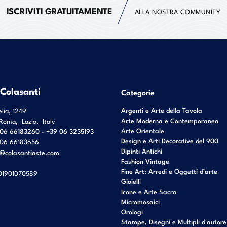
ISCRIVITI GRATUITAMENTE
ALLA NOSTRA COMMUNITY
 Colasanti
Categorie
Argenti e Arte della Tavola
elia, 1249
Arte Moderna e Contemporanea
Roma
,
Lazio
,
Italy
Arte Orientale
06 66183260 - +39 06 3235193
Design e Arti Decorative del 900
06 66183656
Dipinti Antichi
o@colasantiaste.com
Fashion Vintage
Fine Art: Arredi e Oggetti d’arte
01901070589
Gioielli
Icone e Arte Sacra
Micromosaici
Orologi
Stampe, Disegni e Multipli d'autore