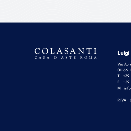
Luigi
Via Aur
00166
T
+39 
F
+39 
M
inf
P.IVA