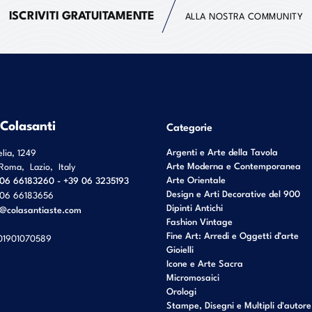
ISCRIVITI GRATUITAMENTE
ALLA NOSTRA COMMUNITY
 Colasanti
Categorie
Argenti e Arte della Tavola
elia, 1249
Arte Moderna e Contemporanea
Roma
,
Lazio
,
Italy
Arte Orientale
06 66183260 - +39 06 3235193
Design e Arti Decorative del 900
06 66183656
Dipinti Antichi
o@colasantiaste.com
Fashion Vintage
Fine Art: Arredi e Oggetti d’arte
01901070589
Gioielli
Icone e Arte Sacra
Micromosaici
Orologi
Stampe, Disegni e Multipli d'autore