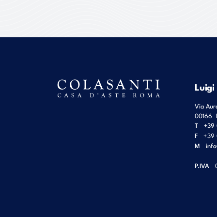
Luigi
Via Aur
00166
T
+39 
F
+39 
M
inf
P.IVA