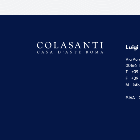
Luigi
Via Aur
00166
T
+39 
F
+39 
M
inf
P.IVA