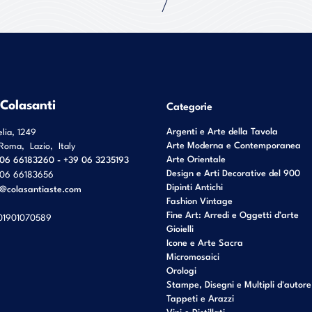
 Colasanti
Categorie
Argenti e Arte della Tavola
elia, 1249
Arte Moderna e Contemporanea
Roma
,
Lazio
,
Italy
Arte Orientale
06 66183260 - +39 06 3235193
Design e Arti Decorative del 900
06 66183656
Dipinti Antichi
o@colasantiaste.com
Fashion Vintage
Fine Art: Arredi e Oggetti d’arte
01901070589
Gioielli
Icone e Arte Sacra
Micromosaici
Orologi
Stampe, Disegni e Multipli d'autore
Tappeti e Arazzi
Vini e Distillati