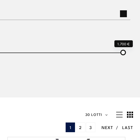
1.700 €
30 LOTTI
1
2
3
NEXT
LAST