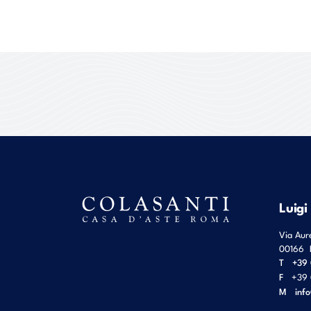
Luigi
Via Aur
00166
T
+39 
F
+39 
M
inf