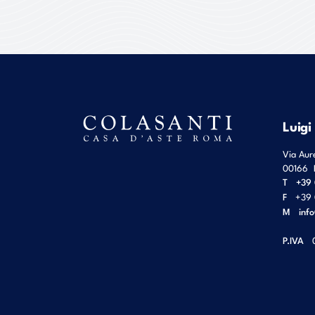
Luigi
Via Aur
00166
T
+39 
F
+39 
M
inf
P.IVA