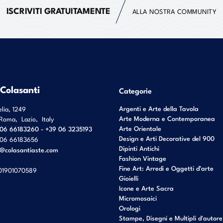
ISCRIVITI GRATUITAMENTE
ALLA NOSTRA COMMUNITY
 Colasanti
Categorie
Argenti e Arte della Tavola
elia, 1249
Arte Moderna e Contemporanea
Roma
,
Lazio
,
Italy
Arte Orientale
06 66183260 - +39 06 3235193
Design e Arti Decorative del 900
06 66183656
Dipinti Antichi
o@colasantiaste.com
Fashion Vintage
Fine Art: Arredi e Oggetti d’arte
01901070589
Gioielli
Icone e Arte Sacra
Micromosaici
Orologi
Stampe, Disegni e Multipli d'autore