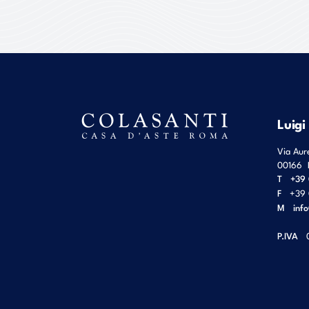
Luigi
Via Aur
00166
T
+39 
F
+39 
M
inf
P.IVA