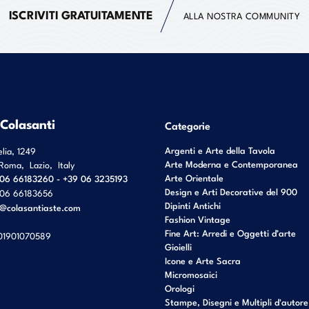
ISCRIVITI GRATUITAMENTE
ALLA NOSTRA COMMUNITY
 Colasanti
Categorie
Argenti e Arte della Tavola
elia, 1249
Arte Moderna e Contemporanea
Roma
,
Lazio
,
Italy
Arte Orientale
06 66183260 - +39 06 3235193
Design e Arti Decorative del 900
06 66183656
Dipinti Antichi
o@colasantiaste.com
Fashion Vintage
Fine Art: Arredi e Oggetti d’arte
01901070589
Gioielli
Icone e Arte Sacra
Micromosaici
Orologi
Stampe, Disegni e Multipli d'autore