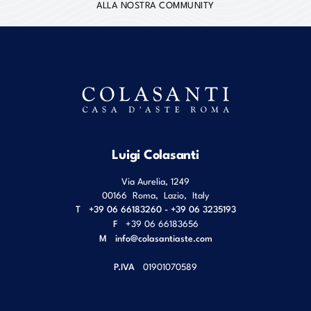
ALLA NOSTRA COMMUNITY
Luigi Colasanti
Via Aurelia, 1249
00166
Roma
,
Lazio
,
Italy
T
+39 06 66183260 - +39 06 3235193
F
+39 06 66183656
M
info@colasantiaste.com
P.IVA
01901070589