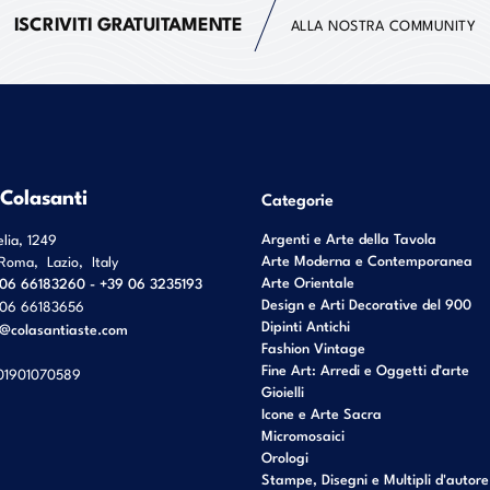
ISCRIVITI GRATUITAMENTE
ALLA NOSTRA COMMUNITY
 Colasanti
Categorie
Argenti e Arte della Tavola
elia, 1249
Arte Moderna e Contemporanea
Roma
,
Lazio
,
Italy
Arte Orientale
06 66183260 - +39 06 3235193
Design e Arti Decorative del 900
06 66183656
Dipinti Antichi
o@colasantiaste.com
Fashion Vintage
Fine Art: Arredi e Oggetti d’arte
01901070589
Gioielli
Icone e Arte Sacra
Micromosaici
Orologi
Stampe, Disegni e Multipli d'autore