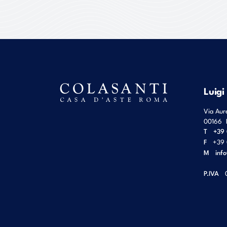
Luigi
Via Aur
00166
T
+39 
F
+39 
M
inf
P.IVA