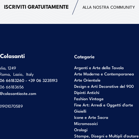
ISCRIVITI GRATUITAMENTE
ALLA NOSTRA COMMUNITY
 Colasanti
Categorie
Argenti e Arte della Tavola
elia, 1249
Arte Moderna e Contemporanea
Roma
,
Lazio
,
Italy
Arte Orientale
06 66183260 - +39 06 3235193
Design e Arti Decorative del 900
06 66183656
Dipinti Antichi
o@colasantiaste.com
Fashion Vintage
Fine Art: Arredi e Oggetti d’arte
01901070589
Gioielli
Icone e Arte Sacra
Micromosaici
Orologi
Stampe, Disegni e Multipli d'autore