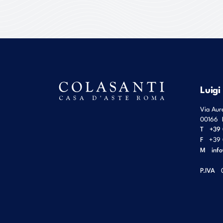
Luigi
Via Aur
00166
T
+39 
F
+39 
M
inf
P.IVA