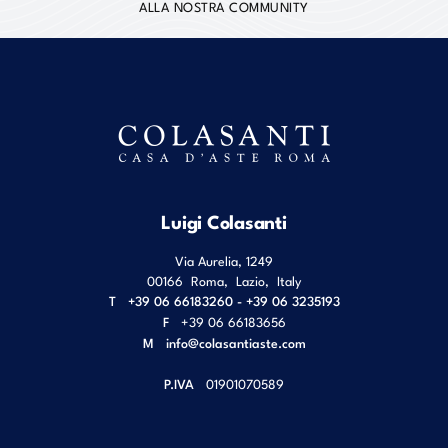
ALLA NOSTRA COMMUNITY
Luigi Colasanti
Via Aurelia, 1249
00166
Roma
,
Lazio
,
Italy
T
+39 06 66183260 - +39 06 3235193
F
+39 06 66183656
M
info@colasantiaste.com
P.IVA
01901070589