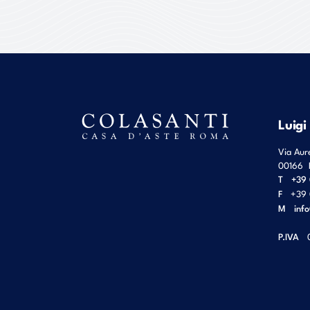
Luigi
Via Aur
00166
T
+39 
F
+39 
M
inf
P.IVA