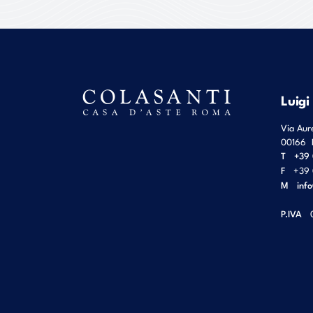
Luigi
Via Aur
00166
T
+39 
F
+39 
M
inf
P.IVA