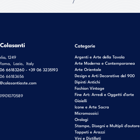
 Colasanti
Categorie
Argenti e Arte della Tavola
elia, 1249
Arte Moderna e Contemporanea
Roma
,
Lazio
,
Italy
Arte Orientale
06 66183260 - +39 06 3235193
Design e Arti Decorative del 900
06 66183656
Dipinti Antichi
o@colasantiaste.com
Fashion Vintage
Fine Art: Arredi e Oggetti d’arte
01901070589
Gioielli
Icone e Arte Sacra
Micromosaici
Orologi
Stampe, Disegni e Multipli d'autore
Tappeti e Arazzi
Vini e Distillati