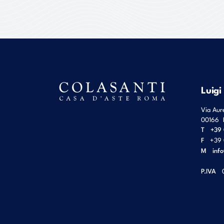
Luigi
Via Aur
00166
T
+39 
F
+39 
M
inf
P.IVA