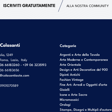
ISCRIVITI GRATUITAMENTE
ALLA NOSTRA COMMUNITY
 Colasanti
Categorie
Argenti e Arte della Tavola
elia, 1249
Arte Moderna e Contemporanea
Roma
,
Lazio
,
Italy
Arte Orientale
06 66183260 - +39 06 3235193
Design e Arti Decorative del 900
06 66183656
Dipinti Antichi
o@colasantiaste.com
Fashion Vintage
Fine Art: Arredi e Oggetti d’arte
01901070589
Gioielli
Icone e Arte Sacra
Micromosaici
Orologi
Stampe, Disegni e Multipli d'autore