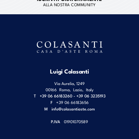
ALLA NOSTRA COMMUNITY
Luigi Colasanti
Via Aurelia, 1249
00166
Roma
,
Lazio
,
Italy
T
+39 06 66183260 - +39 06 3235193
F
+39 06 66183656
M
info@colasantiaste.com
P.IVA
01901070589