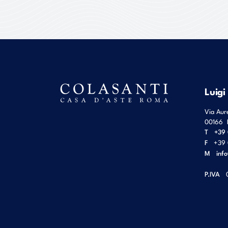
Luigi
Via Aur
00166
T
+39 
F
+39 
M
inf
P.IVA