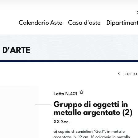
Calendario Aste
Casa d'aste
Dipartiment
I D'ARTE
LOTTO
Lotto N.
401
Gruppo di oggetti in
metallo argentato (2)
XX Sec.
a) coppia di candelieri "Golf", in metallo
argentato, h. 19 cm. b) calamaio in metallo