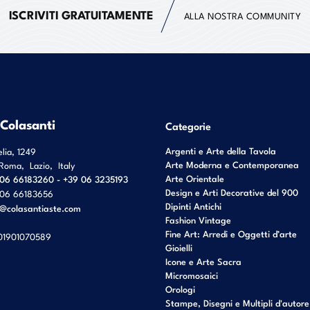
ISCRIVITI GRATUITAMENTE
ALLA NOSTRA COMMUNITY
 Colasanti
Categorie
Argenti e Arte della Tavola
elia, 1249
Arte Moderna e Contemporanea
Roma
,
Lazio
,
Italy
Arte Orientale
06 66183260 - +39 06 3235193
Design e Arti Decorative del 900
06 66183656
Dipinti Antichi
o@colasantiaste.com
Fashion Vintage
Fine Art: Arredi e Oggetti d’arte
01901070589
Gioielli
Icone e Arte Sacra
Micromosaici
Orologi
Stampe, Disegni e Multipli d'autore