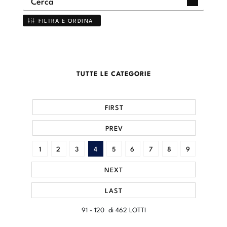
FILTRA E ORDINA
TUTTE LE CATEGORIE
FIRST
PREV
1
2
3
4
5
6
7
8
9
NEXT
LAST
91 - 120 di 462 LOTTI