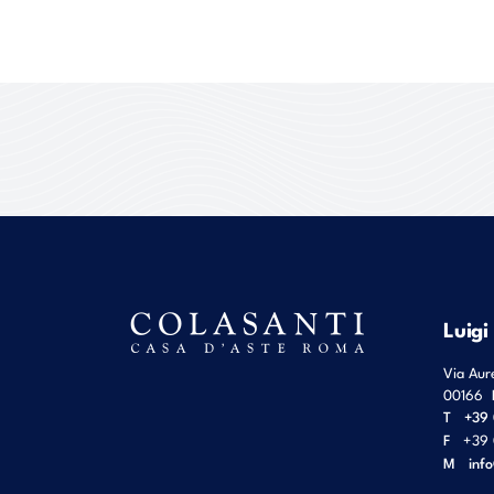
Luigi
Via Aur
00166
T
+39 
F
+39 
M
inf