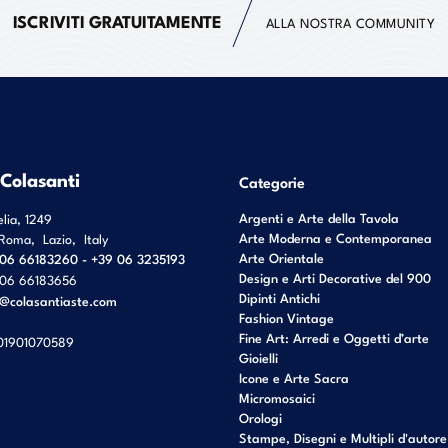
ISCRIVITI GRATUITAMENTE
ALLA NOSTRA COMMUNITY
 Colasanti
Categorie
Argenti e Arte della Tavola
elia, 1249
Arte Moderna e Contemporanea
Roma
,
Lazio
,
Italy
Arte Orientale
06 66183260 - +39 06 3235193
Design e Arti Decorative del 900
06 66183656
Dipinti Antichi
o@colasantiaste.com
Fashion Vintage
Fine Art: Arredi e Oggetti d’arte
01901070589
Gioielli
Icone e Arte Sacra
Micromosaici
Orologi
Stampe, Disegni e Multipli d'autore