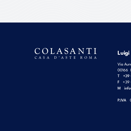
Luigi
Via Aur
00166
T
+39 
F
+39 
M
inf
P.IVA