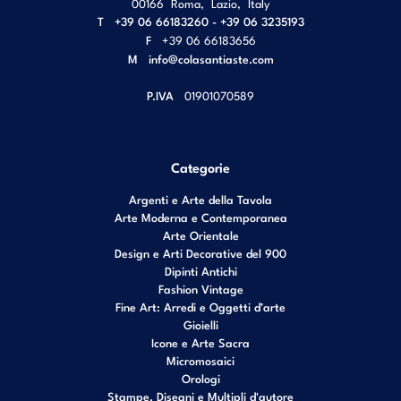
00166
Roma
,
Lazio
,
Italy
T
+39 06 66183260 - +39 06 3235193
F
+39 06 66183656
M
info@colasantiaste.com
P.IVA
01901070589
Categorie
Argenti e Arte della Tavola
Arte Moderna e Contemporanea
Arte Orientale
Design e Arti Decorative del 900
Dipinti Antichi
Fashion Vintage
Fine Art: Arredi e Oggetti d’arte
Gioielli
Icone e Arte Sacra
Micromosaici
Orologi
Stampe, Disegni e Multipli d'autore