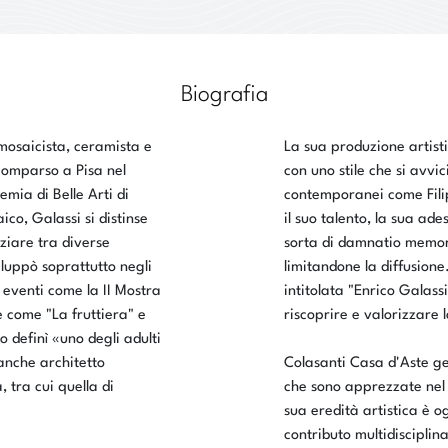
Biografia
 mosaicista, ceramista e
La sua produzione artist
comparso a Pisa nel
con uno stile che si avvici
mia di Belle Arti di
contemporanei come Filip
ico, Galassi si distinse
il suo talento, la sua ad
aziare tra diverse
sorta di damnatio memori
viluppò soprattutto negli
limitandone la diffusion
 eventi come la II Mostra
intitolata "Enrico Galassi
 come "La fruttiera" e
riscoprire e valorizzare 
o definì «uno degli adulti
anche architetto
Colasanti Casa d'Aste ges
, tra cui quella di
che sono apprezzate nel
sua eredità artistica è og
contributo multidisciplin