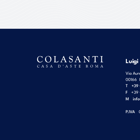
Luigi
Via Aur
00166
T
+39 
F
+39 
M
inf
P.IVA