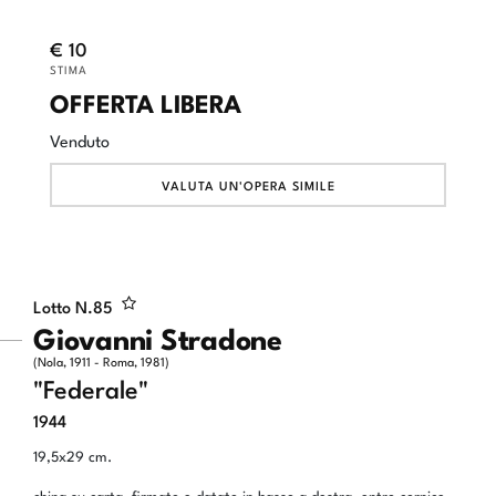
€ 10
STIMA
OFFERTA LIBERA
Venduto
VALUTA UN'OPERA SIMILE
Lotto N.
85
Giovanni Stradone
(Nola, 1911 - Roma, 1981)
"Federale"
1944
19,5x29 cm.
china su carta, firmato e datato in basso a destra, entro cornice