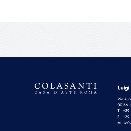
Luigi
Via Aur
00166
T
+39 
F
+39 
M
inf