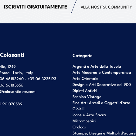
ISCRIVITI GRATUITAMENTE
ALLA NOSTRA COMMUNITY
 Colasanti
Categorie
Argenti e Arte della Tavola
elia, 1249
Arte Moderna e Contemporanea
Roma
,
Lazio
,
Italy
Arte Orientale
06 66183260 - +39 06 3235193
Design e Arti Decorative del 900
06 66183656
Dipinti Antichi
o@colasantiaste.com
Fashion Vintage
Fine Art: Arredi e Oggetti d’arte
01901070589
Gioielli
Icone e Arte Sacra
Micromosaici
Orologi
Stampe, Disegni e Multipli d'autore