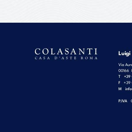
Luigi
Via Aur
00166
T
+39 
F
+39 
M
inf
P.IVA