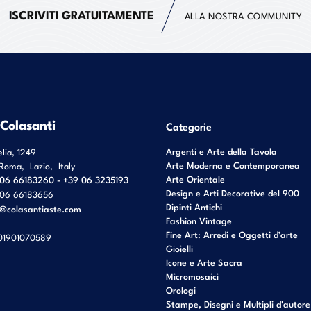
ISCRIVITI GRATUITAMENTE
ALLA NOSTRA COMMUNITY
 Colasanti
Categorie
Argenti e Arte della Tavola
elia, 1249
Arte Moderna e Contemporanea
Roma
,
Lazio
,
Italy
Arte Orientale
06 66183260 - +39 06 3235193
Design e Arti Decorative del 900
06 66183656
Dipinti Antichi
o@colasantiaste.com
Fashion Vintage
Fine Art: Arredi e Oggetti d’arte
01901070589
Gioielli
Icone e Arte Sacra
Micromosaici
Orologi
Stampe, Disegni e Multipli d'autore