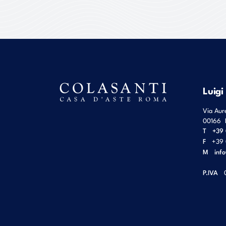
Luigi
Via Aur
00166
T
+39 
F
+39 
M
inf
P.IVA