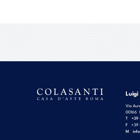
Luigi
Via Aur
00166
T
+39 
F
+39 
M
inf